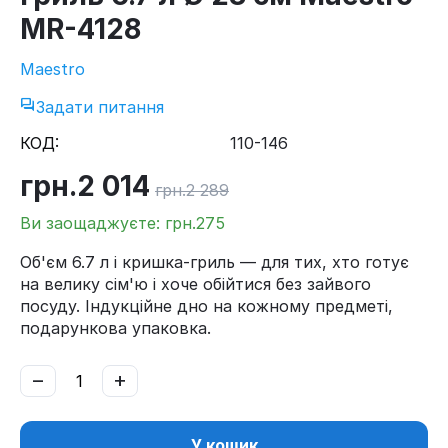
MR-4128
Maestro
Задати питання
КОД:
110-146
грн.
2 014
грн.
2 289
Ви заощаджуєте: грн.
275
Об'єм 6.7 л і кришка-гриль — для тих, хто готує
на велику сім'ю і хоче обійтися без зайвого
посуду. Індукційне дно на кожному предметі,
подарункова упаковка.
−
+
У кошик