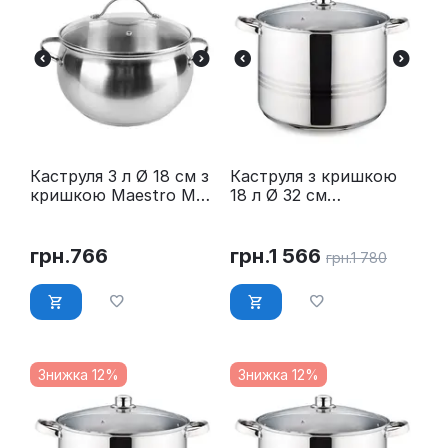
Каструля 3 л Ø 18 см з
Каструля з кришкою
кришкою Maestro MR-
18 л Ø 32 см
3516-18
нержавійка Maestro
MR-3517-18
грн.
766
грн.
1 566
грн.
1 780
Знижка 12%
Знижка 12%