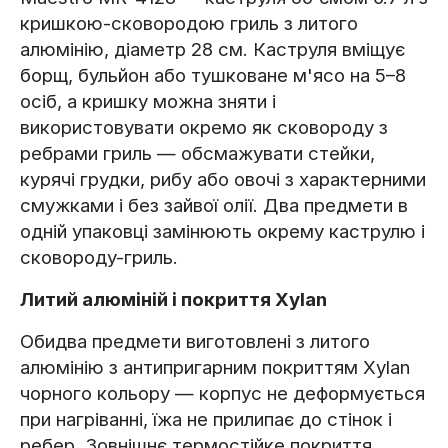
кришкою-сковородою гриль з литого
алюмінію, діаметр 28 см. Каструля вміщує
борщ, бульйон або тушковане м'ясо на 5–8
осіб, а кришку можна зняти і
використовувати окремо як сковороду з
ребрами гриль — обсмажувати стейки,
курячі грудки, рибу або овочі з характерними
смужками і без зайвої олії. Два предмети в
одній упаковці замінюють окрему каструлю і
сковороду-гриль.
Литий алюміній і покриття Xylan
Обидва предмети виготовлені з литого
алюмінію з антипригарним покриттям Xylan
чорного кольору — корпус не деформується
при нагріванні, їжа не прилипає до стінок і
ребер. Зовнішнє термостійке покриття