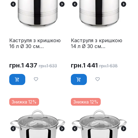
Каструля з кришкою
Каструля з кришкою
16 л Ø 30 см
14 л Ø 30 см
нержавійка Maestro
нержавійка Maestro
MR-3517-16
MR-3517-14
грн.
1 437
грн.
1 441
грн.
1 633
грн.
1 638
Знижка 12%
Знижка 12%