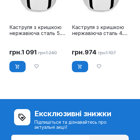
Каструля з кришкою
Каструля з кришкою
нержавіюча сталь 5.8
нержавіюча сталь 4.5
л Ø 24 см Maestro MR-
л Ø 22 см Maestro MR-
3519-24
3519-22
грн.
1 091
грн.
974
грн.
1 240
грн.
1 107
Ексклюзивні знижки
Підпишіться та дізнавайтесь про
актуальні акції!