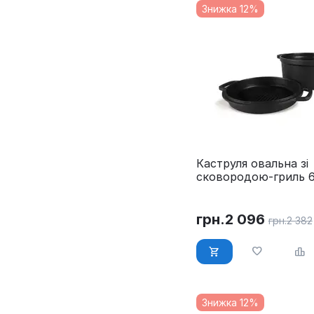
Знижка 12%
Каструля овальна зі
сковородою-гриль 6.
см Maestro MR-4132
грн.
2 096
грн.
2 382
Знижка 12%