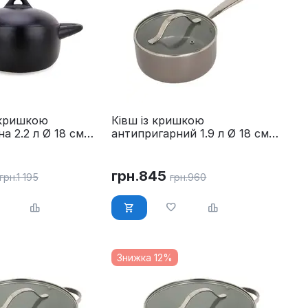
 кришкою
Ківш із кришкою
а 2.2 л Ø 18 см
антипригарний 1.9 л Ø 18 см
-4017-18
Maestro MR-4009-18S
грн.
845
грн.
1 195
грн.
960
Знижка 12%