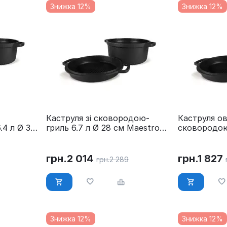
Знижка 12%
Знижка 12%
Каструля зі сковородою-
Каструля ов
4 л Ø 32
гриль 6.7 л Ø 28 см Maestro
сковородою-
MR-4128
см Maestro
грн.
2 014
грн.
1 827
грн.
2 289
Знижка 12%
Знижка 12%