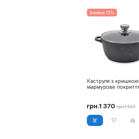
Знижка 12%
Каструля з кришкою
мармурове покриття
см Maestro MR-4228
грн.
1 370
грн.
1 557