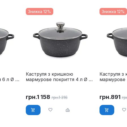
Знижка 12%
Знижка 12%
Каструля з кришкою
Каструля з
 6 л Ø 28
мармурове покриття 4 л Ø 24
мармурове 
см Maestro MR-4224
20 см Maes
грн.
1 158
грн.
891
грн.
1 316
гр