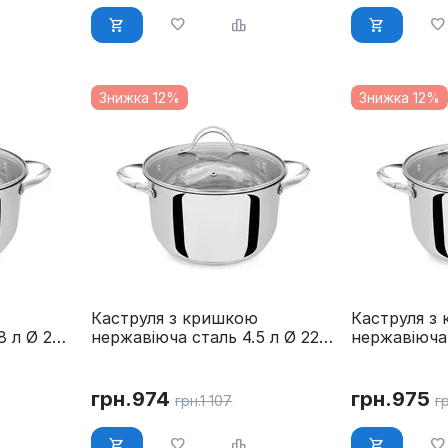
Знижка 12%
Знижка 12%
Каструля з кришкою
Каструля з
8 л Ø 24
нержавіюча сталь 4.5 л Ø 22
нержавіюча 
-24
см Maestro MR-3519-22
см Maestro
грн.
974
грн.
975
грн.
1 107
гр