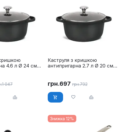
 кришкою
Каструля з кришкою
а 4.6 л Ø 24 см
антипригарна 2.7 л Ø 20 см
-4027-24
Maestro MR-4027-20
грн.
697
н.
1 047
грн.
792
Знижка 12%