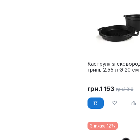
Каструля зі сковор
гриль 2.55 л Ø 20 см
MR-4120
грн.
1 153
грн.
1 310
Знижка 12%