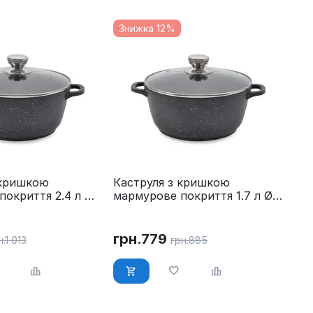
Знижка 12%
 кришкою
Каструля з кришкою
покриття 2.4 л Ø
мармурове покриття 1.7 л Ø
tro MR-4220
18 см Maestro MR-4218
грн.
779
н.
1 013
грн.
885