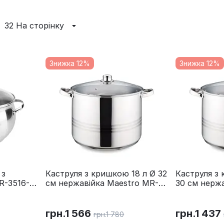
32 На сторінку
Знижка 12%
Знижка 12%
 з
Каструля з кришкою 18 л Ø 32
Каструля з 
R-3516-
см нержавійка Maestro MR-
30 см нержа
3517-18
MR-3517-16
грн.
1 566
грн.
1 437
грн.
1 780