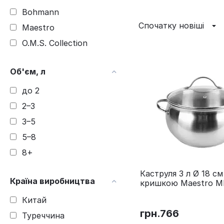
Bohmann
Спочатку новіші
Maestro
O.M.S. Collection
Об'єм, л
до 2
2–3
3–5
5–8
8+
Каструля 3 л Ø 18 см
Країна виробництва
кришкою Maestro M
18
Китай
грн.
766
Туреччина