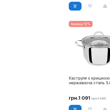
Знижка 12%
Каструля з кришкою
нержавіюча сталь 5.
см Maestro MR-3519
грн.
1 091
грн.
1 240