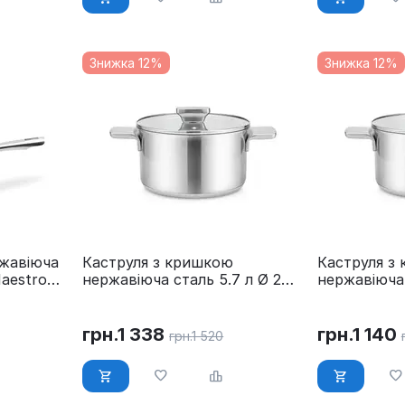
Знижка 12%
Знижка 12%
жавіюча
Каструля з кришкою
Каструля з
Maestro
нержавіюча сталь 5.7 л Ø 24
нержавіюча 
см Maestro MR-3521-24
см Maestro
грн.
1 338
грн.
1 140
грн.
1 520