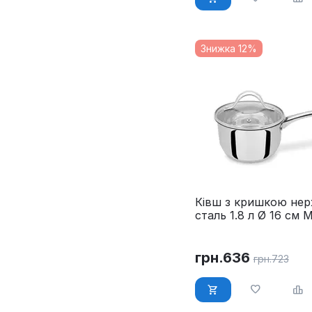
Знижка 12%
Ківш з кришкою нер
сталь 1.8 л Ø 16 см 
MR-3519-16S
грн.
636
грн.
723