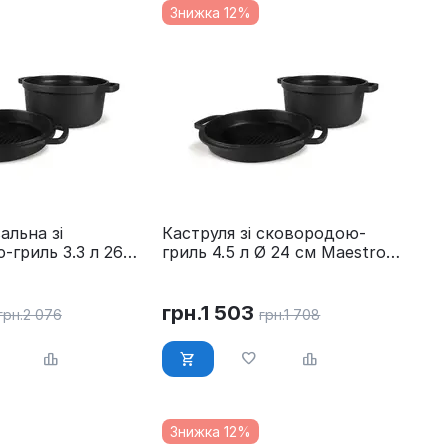
Знижка 12%
альна зі
Каструля зі сковородою-
гриль 3.3 л 26
гриль 4.5 л Ø 24 см Maestro
 MR-4126
MR-4124
грн.
1 503
грн.
2 076
грн.
1 708
Знижка 12%