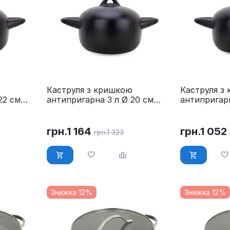
Каструля з кришкою
Каструля з
22 см
антипригарна 3 л Ø 20 см
антипригарн
Maestro MR-4017-20
Maestro MR
грн.
1 164
грн.
1 052
грн.
1 323
Знижка 12%
Знижка 12%