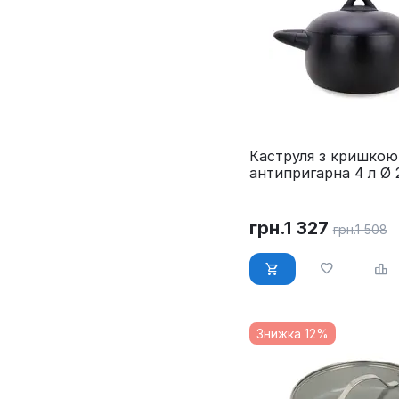
Каструля з кришкою
антипригарна 4 л Ø 
Maestro MR-4017-22
грн.
1 327
грн.
1 508
Знижка 12%