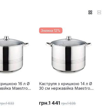
Знижка 12%
кришкою 16 л Ø
Каструля з кришкою 14 л Ø
війка Maestro
30 см нержавійка Maestro
MR-3517-14
грн.
1 441
грн.
1 633
грн.
1 638