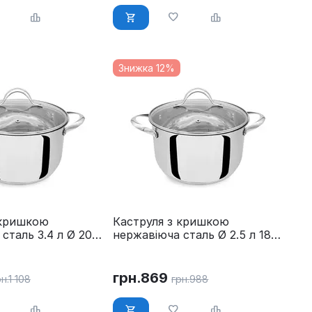
Знижка 12%
 кришкою
Каструля з кришкою
сталь 3.4 л Ø 20
нержавіюча сталь Ø 2.5 л 18
 MR-3519-20
см Maestro MR-3519-18
грн.
869
н.
1 108
грн.
988