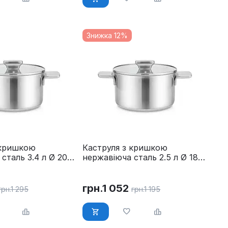
Знижка 12%
 кришкою
Каструля з кришкою
сталь 3.4 л Ø 20
нержавіюча сталь 2.5 л Ø 18
 MR-3521-20
см Maestro MR-3521-18
грн.
1 052
грн.
1 295
грн.
1 195