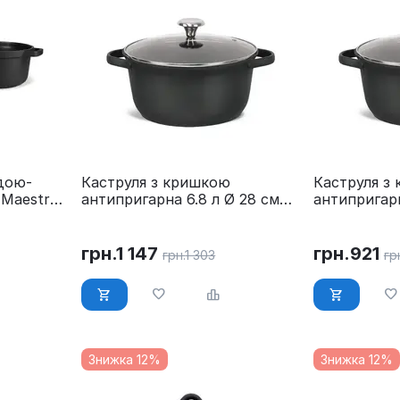
одою-
Каструля з кришкою
Каструля з
 Maestro
антипригарна 6.8 л Ø 28 см
антипригарн
Maestro MR-4027-28
Maestro MR
грн.
1 147
грн.
921
грн.
1 303
гр
Знижка 12%
Знижка 12%