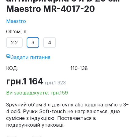
Maestro MR-4017-20
Maestro
Об'єм, л:
2.2
3
4
Задати питання
КОД:
110-138
грн.
1 164
грн.
1 323
Ви заощаджуєте: грн.
159
Зручний об'єм 3 л для супу або каші на сім'ю з 3–
4 осіб. Ручки Soft-touch не нагріваються, дно
сумісне з індукцією. Постачається в
подарунковій упаковці.