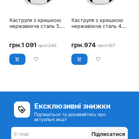
Каструля з кришкою
Каструля з кришкою
нержавіюча сталь 5.8
нержавіюча сталь 4.5
л Ø 24 см Maestro MR-
л Ø 22 см Maestro MR-
3519-24
3519-22
грн.
1 091
грн.
974
грн.
1 240
грн.
1 107
Ексклюзивні знижки
Підпишіться та дізнавайтесь про
актуальні акції!
Підписатися