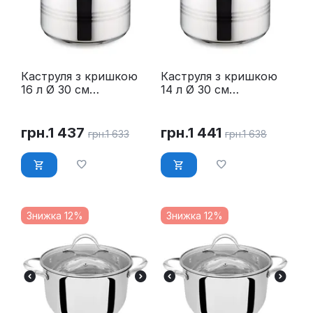
Каструля з кришкою
Каструля з кришкою
16 л Ø 30 см
14 л Ø 30 см
нержавійка Maestro
нержавійка Maestro
MR-3517-16
MR-3517-14
грн.
1 437
грн.
1 441
грн.
1 633
грн.
1 638
Знижка 12%
Знижка 12%