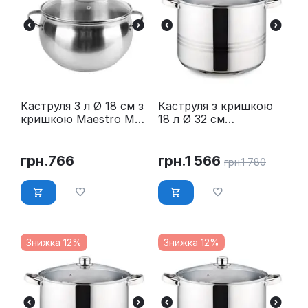
Каструля 3 л Ø 18 см з
Каструля з кришкою
кришкою Maestro MR-
18 л Ø 32 см
3516-18
нержавійка Maestro
MR-3517-18
грн.
766
грн.
1 566
грн.
1 780
Знижка 12%
Знижка 12%