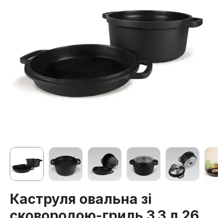
Каструля овальна зі
сковородою-гриль 3.3 л 26