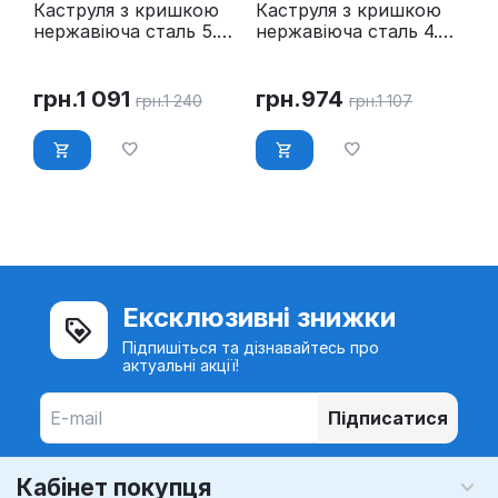
Каструля з кришкою
Каструля з кришкою
нержавіюча сталь 5.8
нержавіюча сталь 4.5
л Ø 24 см Maestro MR-
л Ø 22 см Maestro MR-
3519-24
3519-22
грн.
1 091
грн.
974
грн.
1 240
грн.
1 107
Ексклюзивні знижки
Підпишіться та дізнавайтесь про
актуальні акції!
Підписатися
Кабінет покупця