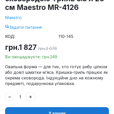
см Maestro MR-4126
Maestro
Задати питання
КОД:
110-145
грн.
1 827
грн.
2 076
Ви заощаджуєте: грн.
249
Овальна форма — для тих, хто готує рибу цілком
або довгі шматки м'яса. Кришка-гриль працює як
окрема сковорода. Індукційне дно на кожному
предметі, подарункова упаковка.
−
+
У кошик