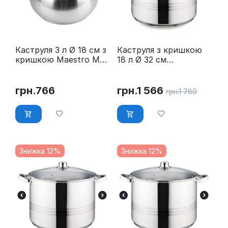
Каструля 3 л Ø 18 см з
Каструля з кришкою
кришкою Maestro MR-
18 л Ø 32 см
3516-18
нержавійка Maestro
MR-3517-18
грн.
766
грн.
1 566
грн.
1 780
Знижка 12%
Знижка 12%