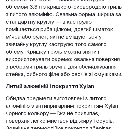
об'ємом 3.3 л з кришкою-сковородою гриль
з литого алюмінію. Овальна форма ширша за
стандартну круглу — в каструлю
поміщається риба цілком, довгий шматок
м'яса або рулет, які не вміщуються у
звичайну круглу каструлю того самого
об'єму. Кришку-гриль можна зняти і
використовувати окремо: овальна поверхня
з ребрами гриль зручна для обсмажування
стейка, рибного філе або овочів зі смужками.
Литий алюміній і покриття Xylan
Обидва предмети виготовлені з литого
алюмінію з антипригарним покриттям Xylan
чорного кольору — їжа не прилипає,
поверхня легко миється від жиру і соусів.
Зовнішнє термостійке покриття зберігає