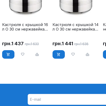
Кастрюля с крышкой 16
Кастрюля с крышкой 14
К
л O 30 см нержавейка
л O 30 см нержавейка
н
Maestro MR-3517-16
Maestro MR-3517-14
л
3
грн.
1 437
грн.
1 441
г
грн.
1 633
грн.
1 638