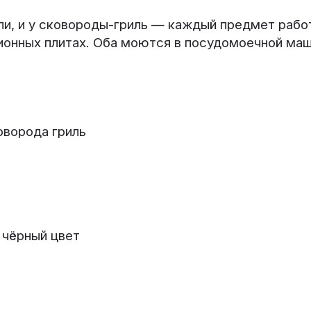
и, и у сковороды-гриль — каждый предмет работ
ионных плитах. Оба моются в посудомоечной маш
оворода гриль
 чёрный цвет