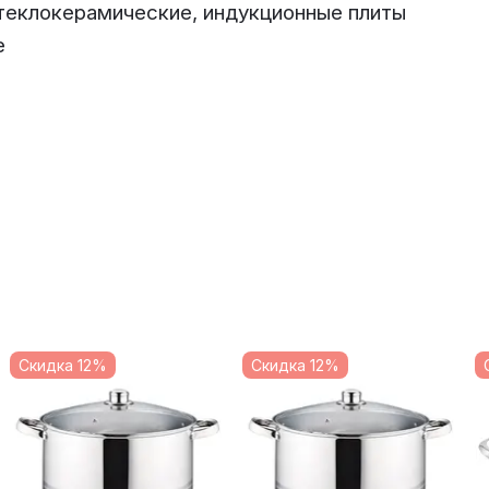
стеклокерамические, индукционные плиты
е
Скидка 12%
Скидка 12%