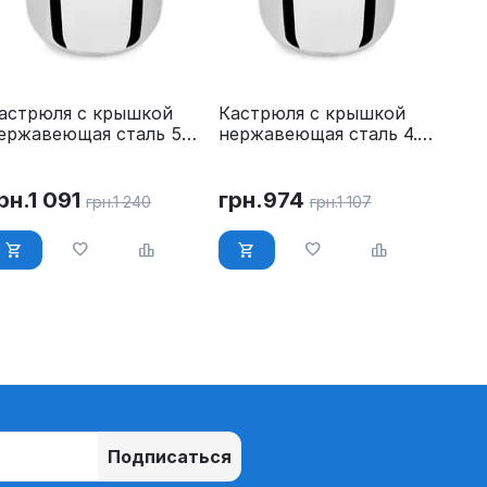
астрюля с крышкой
Кастрюля с крышкой
ержавеющая сталь 5.8
нержавеющая сталь 4.5
 O 24 см Maestro MR-
л O 22 см Maestro MR-
519-24
3519-22
рн.
1 091
грн.
974
грн.
1 240
грн.
1 107
Подписаться