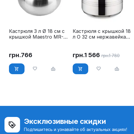
Кастрюля 3 л Ø 18 см с
Кастрюля с крышкой 18
крышкой Maestro MR-
л O 32 см нержавейка
3516-18
Maestro MR-3517-18
грн.
766
грн.
1 566
грн.
1 780
Эксклюзивные скидки
Подпишитесь и узнавайте об актуальных акциях!