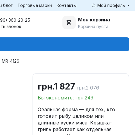
ш блог
Торговые марки
Контакты
Мой профиль
Моя корзина
(96) 360-20-25
Корзина пуста
ать звонок
o MR-4126
грн.
1 827
м
грн.
2 076
Вы экономите: грн.
249
Овальная форма — для тех, кто
готовит рыбу целиком или
длинные куски мяса. Крышка-
гриль работает как отдельная