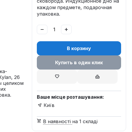
сковорода. Индукционное дно на
каждом предмете, подарочная
упаковка.
−
+
В корзину
Купить в один клик
ка-
ylan, 26
ы целиком
оих
овка.
Ваше місце розташування:
Київ
В наявності
на 1 складі