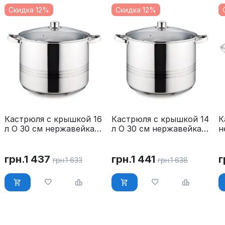
Скидка 12%
Скидка 12%
Кастрюля с крышкой 16
Кастрюля с крышкой 14
К
л O 30 см нержавейка
л O 30 см нержавейка
н
Maestro MR-3517-16
Maestro MR-3517-14
л
3
грн.
1 437
грн.
1 441
г
грн.
1 633
грн.
1 638