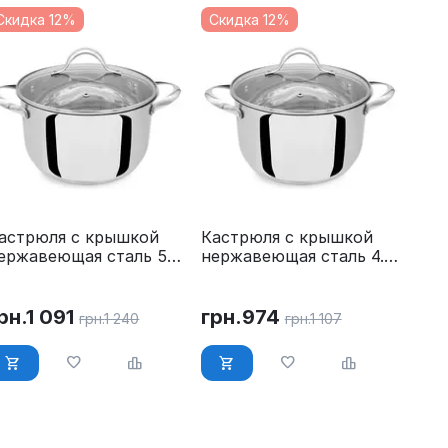
Скидка 12%
Скидка 12%
астрюля с крышкой
Кастрюля с крышкой
ержавеющая сталь 5.8
нержавеющая сталь 4.5
 O 24 см Maestro MR-
л O 22 см Maestro MR-
519-24
3519-22
рн.
1 091
грн.
974
грн.
1 240
грн.
1 107