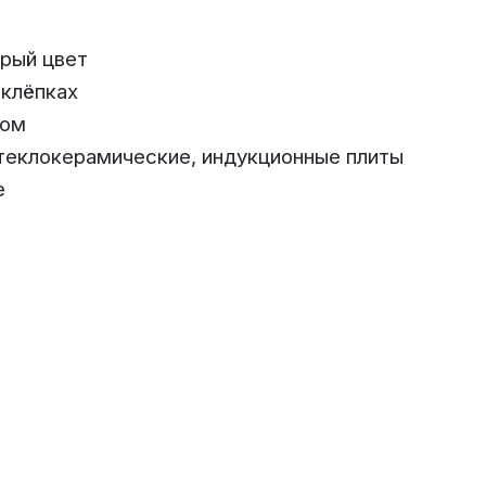
ерый цвет
аклёпках
ком
стеклокерамические, индукционные плиты
е