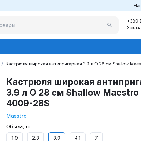
На
+380 
Заказ
/
Кастрюля широкая антипригарная 3.9 л O 28 см Shallow Mae
Кастрюля широкая антиприг
3.9 л O 28 см Shallow Maestro
4009-28S
Maestro
Объем, л:
1.9
2.3
3.9
4.1
7