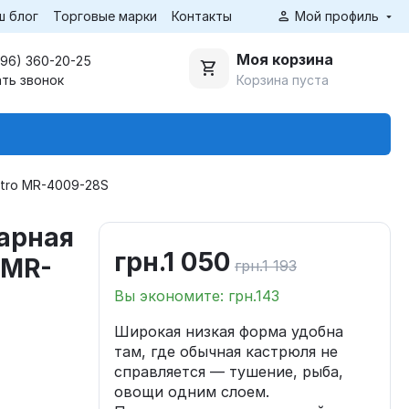
ш блог
Торговые марки
Контакты
Мой профиль
Моя корзина
(96) 360-20-25
Корзина пуста
ать звонок
stro MR-4009-28S
арная
грн.
1 050
 MR-
грн.
1 193
Вы экономите: грн.
143
Широкая низкая форма удобна
там, где обычная кастрюля не
справляется — тушение, рыба,
овощи одним слоем.