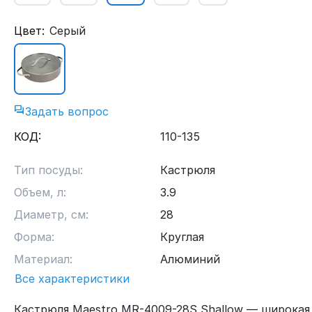
Цвет:
Серый
Задать вопрос
КОД:
110-135
Тип посуды:
Кастрюля
Объем, л:
3.9
Диаметр, см:
28
Форма:
Круглая
Материал:
Алюминий
Все характеристики
Кастрюля Maestro MR-4009-28S Shallow — широкая 