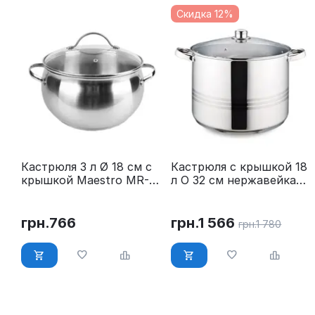
Скидка 12%
Кастрюля 3 л Ø 18 см с
Кастрюля с крышкой 18
крышкой Maestro MR-
л O 32 см нержавейка
3516-18
Maestro MR-3517-18
грн.
766
грн.
1 566
грн.
1 780