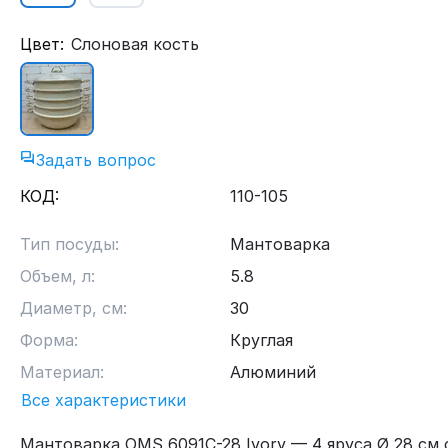
Цвет:
Слоновая кость
Задать вопрос
КОД:
110-105
Тип посуды:
Мантоварка
Объем, л:
5.8
Диаметр, см:
30
Форма:
Круглая
Материал:
Алюминий
Все характеристики
Мантоварка OMS 6091C-28 Ivory — 4 яруса Ø 28 см 