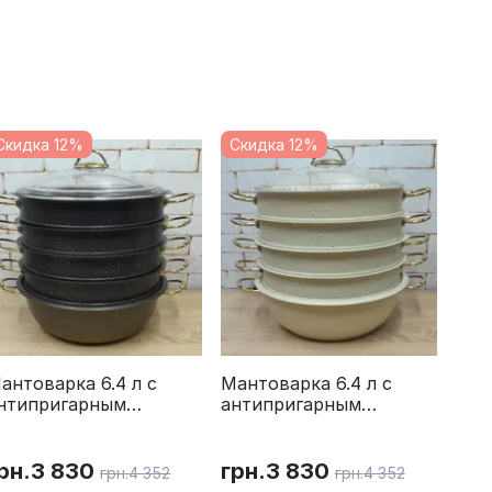
Скидка 12%
Скидка 12%
антоварка 6.4 л с
Мантоварка 6.4 л с
нтипригарным
антипригарным
окрытием OMS 6091C-
покрытием OMS 6091C-
0-6,4л-Gold
30-6,4л-Ivory
рн.
3 830
грн.
3 830
грн.
4 352
грн.
4 352