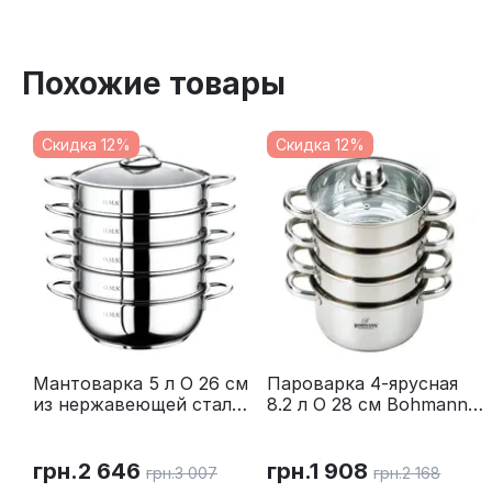
Похожие товары
Скидка 12%
Скидка 12%
Мантоварка 5 л O 26 см
Пароварка 4-ярусная
из нержавеющей стали
8.2 л O 28 см Bohmann
O.M.S. Collection 6090C-
BH 3219
26
грн.
2 646
грн.
1 908
грн.
3 007
грн.
2 168