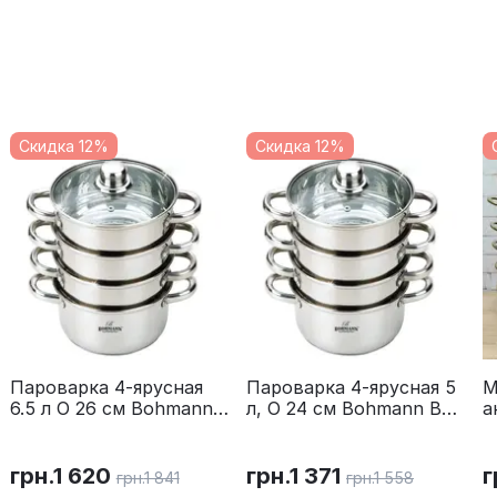
Скидка 12%
Скидка 12%
Пароварка 4-ярусная
Пароварка 4-ярусная 5
М
6.5 л O 26 см Bohmann
л, O 24 см Bohmann BH
а
BH 3218
3217
п
3
грн.
1 620
грн.
1 371
г
грн.
1 841
грн.
1 558