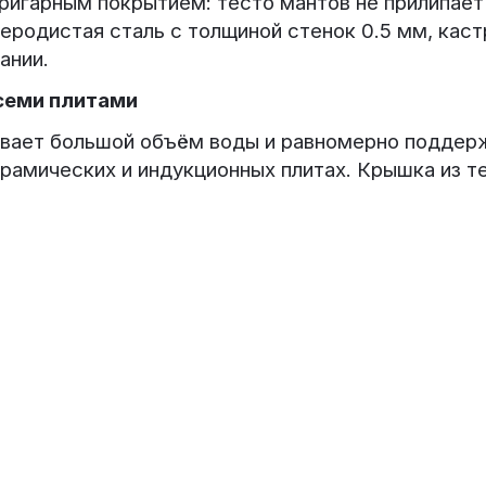
ригарным покрытием: тесто мантов не прилипает
леродистая сталь с толщиной стенок 0.5 мм, кас
ании.
всеми плитами
евает большой объём воды и равномерно поддер
ерамических и индукционных плитах. Крышка из 