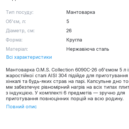
Тип посуду:
Мантоварка
Об'єм, л:
5
Діаметр, см:
26
Форма:
Кругла
Матеріал:
Нержавіюча сталь
Всі характеристики
Мантоварка O.M.S. Collection 6090C-26 об'ємом 5 л і
жаростійкої сталі AISI 304 підійде для приготування
хінкалі та будь-яких страв на парі. Капсульне дно 
мм забезпечує рівномірний нагрів на всіх типах пли
з індукцією. У комплекті 6 предметів — зручно для
приготування повноцінних порцій на всю родину.
Повний опис