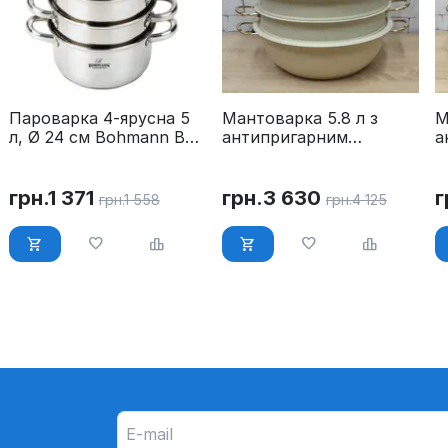
Пароварка 4-ярусна 5
Мантоварка 5.8 л з
М
л, Ø 24 см Bohmann BH
антипригарним
а
3217
покриттям OMS 6091C-
п
28-5,8л-Ivory
3
грн.
1 371
грн.
3 630
г
грн.
1 558
грн.
4 125