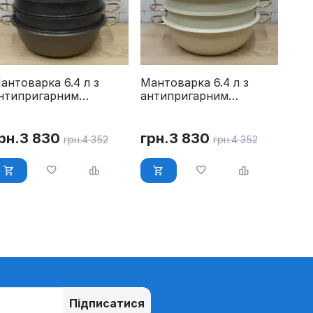
антоварка 6.4 л з
Мантоварка 6.4 л з
нтипригарним
антипригарним
окриттям OMS 6091C-
покриттям OMS 6091C-
0-6,4л-Gold
30-6,4л-Ivory
рн.
3 830
грн.
3 830
грн.
4 352
грн.
4 352
Підписатися