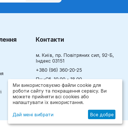
лення
Контакти
м. Київ, пр. Повітряних сил, 92-Б,
Індекс 03151
+380 (96) 360-20-25
ня
Пн.-Сб. 10.00 - 18.00
Нд. 10.00 - 17.00
Ми використовуємо файли cookie для
роботи сайту та покращення сервісу. Ви
і
zakaz@megalavka.com
можете прийняти всі cookies або
налаштувати їх використання.
Дай мені вибрати
Все добре