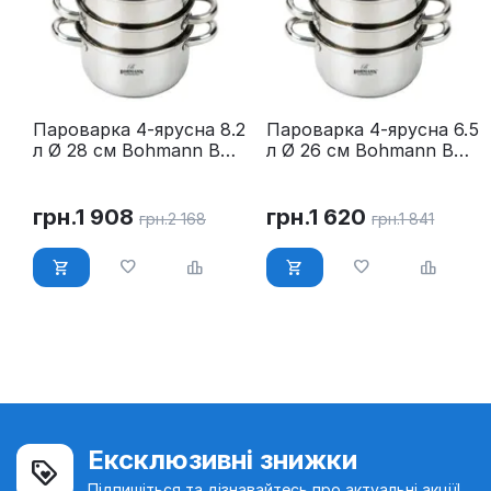
Пароварка 4-ярусна 8.2
Пароварка 4-ярусна 6.5
л Ø 28 см Bohmann BH
л Ø 26 см Bohmann BH
3219
3218
грн.
1 908
грн.
1 620
грн.
2 168
грн.
1 841
Ексклюзивні знижки
Підпишіться та дізнавайтесь про актуальні акції!