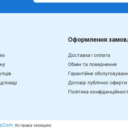
Оформлення замов
ію
Доставка і оплата
ину
Обмін та повернення
упців
Гарантійне обслуговуван
ідповіді
Договір публічної оферти
у
Політика конфіденційност
a.Com
. Усі права захищені.