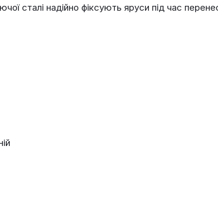
віючої сталі надійно фіксують яруси під час перен
ній