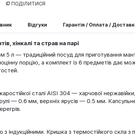
ПОДІЛИТИСЯ
авник
Відгуки
Гарантія / Оплата / Доставк
в, хінкалі та страв на парі
 5 л — традиційний посуд для приготування мантів
цінну порцію, а комплект із 6 предметів дає можл
гостей.
жаростійкої сталі AISI 304 — харчової нержавійки,
трулі — 0.6 мм, верхніх ярусів — 0.5 мм. Капсул
ерегрів.
но з індукційними. Кришка з термостійкого скла 