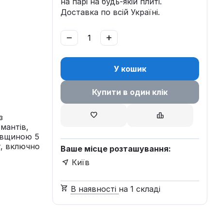
на парі на будь-якій плиті.
Доставка по всій Україні.
−
+
У кошик
Купити в один клік
з
 мантів,
товщиною 5
т, включно
Ваше місце розташування:
Київ
В наявності
на 1 складі