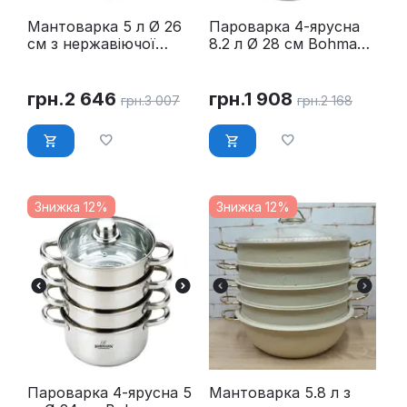
Мантоварка 5 л Ø 26
Пароварка 4-ярусна
см з нержавіючої
8.2 л Ø 28 см Bohmann
сталі O.M.S. Collection
BH 3219
6090C-26
грн.
2 646
грн.
1 908
грн.
3 007
грн.
2 168
Знижка 12%
Знижка 12%
Пароварка 4-ярусна 5
Мантоварка 5.8 л з