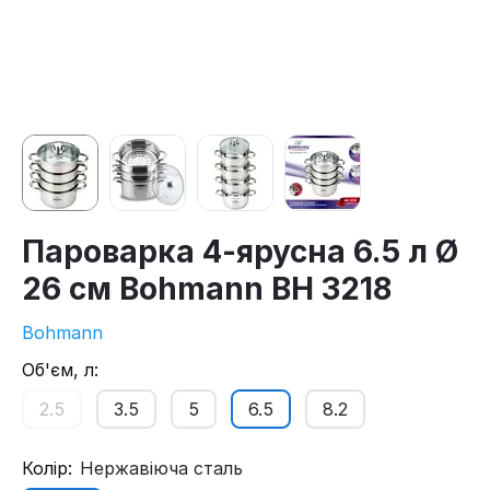
Пароварка 4-ярусна 6.5 л Ø
26 см Bohmann BH 3218
Bohmann
Об'єм, л:
2.5
3.5
5
6.5
8.2
Колір:
Нержавіюча сталь