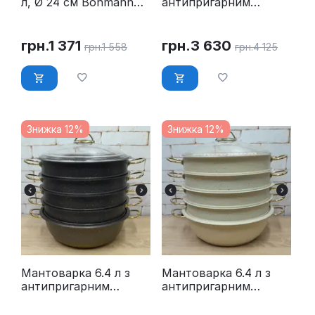
л, Ø 24 см Bohmann
антипригарним
BH 3217
покриттям OMS
6091C-28-5,8л-Ivory
грн.
1 371
грн.
3 630
грн.
1 558
грн.
4 125
Знижка 12%
Знижка 12%
Мантоварка 6.4 л з
Мантоварка 6.4 л з
антипригарним
антипригарним
покриттям OMS
покриттям OMS
6091C-30-6,4л-Gold
6091C-30-6,4л-Ivory