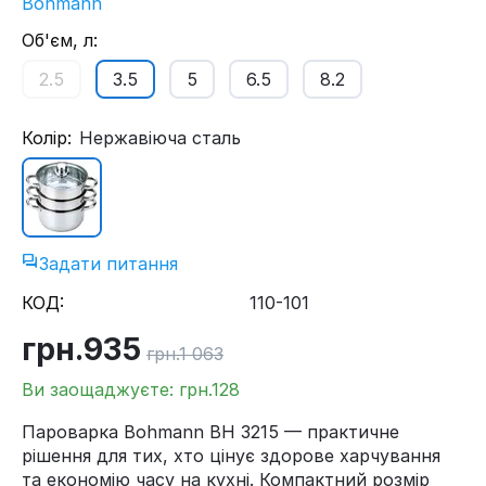
Bohmann
Об'єм, л:
2.5
3.5
5
6.5
8.2
Колір:
Нержавіюча сталь
Задати питання
КОД:
110-101
грн.
935
грн.
1 063
Ви заощаджуєте: грн.
128
Пароварка Bohmann BH 3215 — практичне
рішення для тих, хто цінує здорове харчування
та економію часу на кухні. Компактний розмір