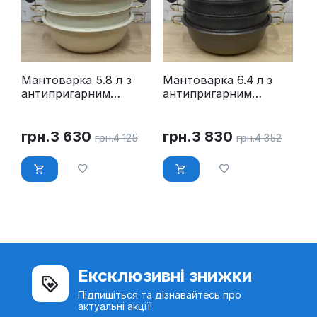
Мантоварка 5.8 л з
Мантоварка 6.4 л з
антипригарним
антипригарним
покриттям OMS
покриттям OMS
6091C-28-5,8л-Ivory
6091C-30-6,4л-Gold
грн.
3 630
грн.
3 830
грн.
4 125
грн.
4 352
Ексклюзивні знижки
Підпишіться та дізнавайтесь про
актуальні акції!