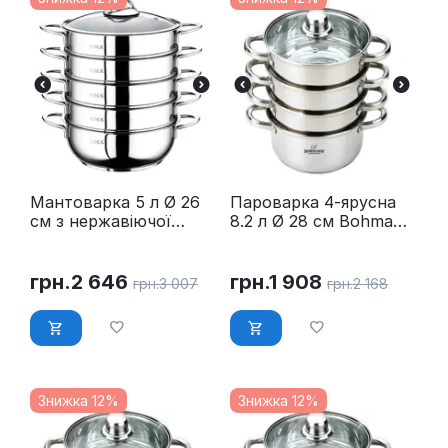
Мантоварка 5 л Ø 26
Пароварка 4-ярусна
см з нержавіючої
8.2 л Ø 28 см Bohmann
сталі O.M.S. Collection
BH 3219
6090C-26
грн.
2 646
грн.
1 908
грн.
3 007
грн.
2 168
Знижка 12%
Знижка 12%