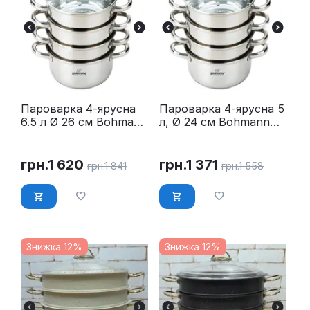
Пароварка 4-ярусна
Пароварка 4-ярусна 5
6.5 л Ø 26 см Bohmann
л, Ø 24 см Bohmann
BH 3218
BH 3217
грн.
1 620
грн.
1 371
грн.
1 841
грн.
1 558
Знижка 12%
Знижка 12%