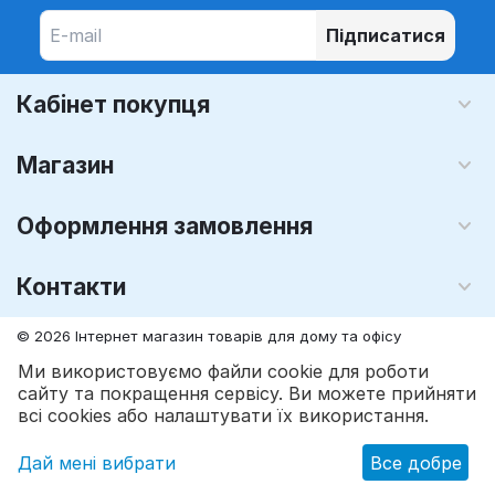
Підписатися
Кабінет покупця
Магазин
Оформлення замовлення
Контакти
© 2026 Інтернет магазин товарів для дому та офісу
MegaLavka.Com
. Усі права захищені.
Ми використовуємо файли cookie для роботи
сайту та покращення сервісу. Ви можете прийняти
грн.
935
грн.
1 063
Add to cart
всі cookies або налаштувати їх використання.
Дай мені вибрати
Все добре
Main
Catalog
Cart
Wish list
Profile